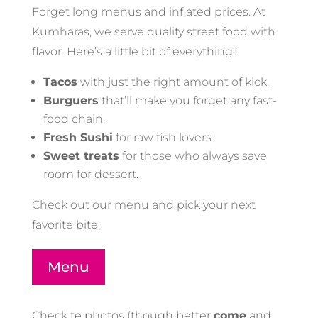
Forget long menus and inflated prices. At
Kumharas, we serve quality street food with
flavor. Here’s a little bit of everything:
Tacos
with just the right amount of kick.
Burguers
that’ll make you forget any fast-
food chain.
Fresh Sushi
for raw fish lovers.
Sweet treats
for those who always save
room for dessert.
Check out our menu and pick your next
favorite bite.
Menu
Check te photos (though better
come
and