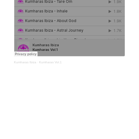
Kumharas Ibiza
·
Kumharas Vol.1