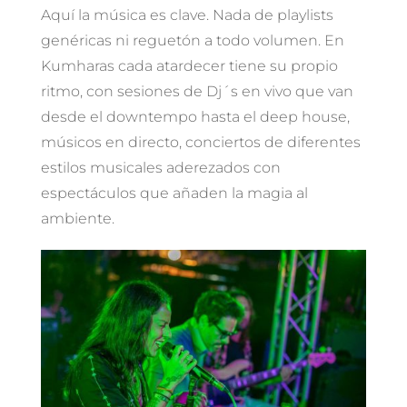
Aquí la música es clave. Nada de playlists
genéricas ni reguetón a todo volumen. En
Kumharas cada atardecer tiene su propio
ritmo, con sesiones de Dj´s en vivo que van
desde el downtempo hasta el deep house,
músicos en directo, conciertos de diferentes
estilos musicales aderezados con
espectáculos que añaden la magia al
ambiente.